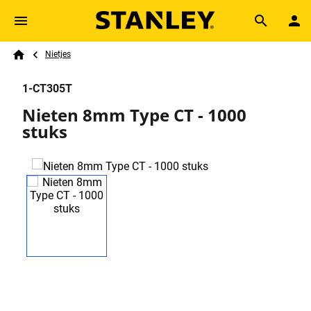
Skip to main content
Breadcrumb
Search
Nietjes
Home
1-CT305T
Nieten 8mm Type CT - 1000
stuks