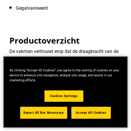
Gegalvaniseerd
Productoverzicht
De vakman vertrouwt erop dat de draagkracht van de
bevestiging sterk genoeg is. Daarom is er STANLEY
bevestigingsgereedschap voor elke behoefte. Ontdek
By clicking “Accept All Cookies”, you agree to the storing of cookies on your
Meer lezen
het assortiment tackers, nagels en nieten,
device to enhance site navigation, analyze site usage, and assist in our
popnageltangen en popnagels en lijmpistolen.
marketing efforts.
Cookies Settings
Inclusief
Reject All But Necessary
Accept All Cookies
(1000) Nieten 8mm Type CT