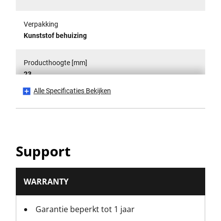
Verpakking
Kunststof behuizing
Producthoogte [mm]
23
Alle Specificaties Bekijken
Productlengte [mm]
130
Aantal productpakketten
Support
1000
Productgewicht [Kg]
WARRANTY
0
Garantie beperkt tot 1 jaar
Productbreedte [mm]