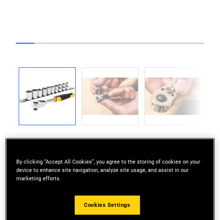
Go to slide 1
Go to slide 2
Go to slide 3
Go to slide 4
Go to slide 5
Go to slide 6
Go to slide 7
Go to slide 8
Go to slide 9
Go to slid
Previous
Next
By clicking “Accept All Cookies”, you agree to the storing of cookies on your
device to enhance site navigation, analyze site usage, and assist in our
marketing efforts.
72 tanden - terugstelhoek van 5° zodat werken in
kleine ruimtes gemakkelijk wordt
Cookies Settings