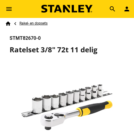
Skip to main content
Breadcrumb
Search
Rakel- en dopsets
Home
STMT82670-0
Ratelset 3/8" 72t 11 delig