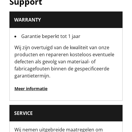
Support
0.68
Productbreedte [mm]
WARRANTY
145
Garantie beperkt tot 1 jaar
Profiel
Wij zijn overtuigd van de kwaliteit van onze
12-punten
producten en repareren kosteloos eventuele
defecten als gevolg van materiaal- of
Standards / Norms
fabricagefouten binnen de gespecificeerde
Conforms to all EU standards
garantietermijn.
Momentsleutel Accessoires Type
Meer informatie
Ratel
SERVICE
Wij nemen uitgebreide maatregelen om