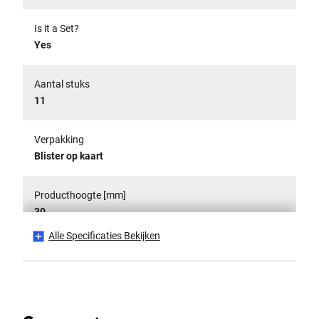
Is it a Set?
Yes
Aantal stuks
11
Verpakking
Blister op kaart
Producthoogte [mm]
30
Alle Specificaties Bekijken
Productlengte [mm]
322
Productgewicht [Kg]