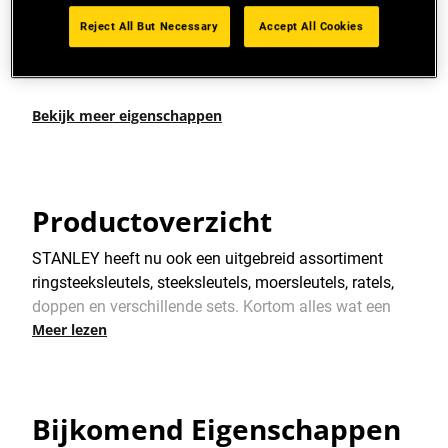
Bi-materiaal handvat voor comfort, betere grip en
controle
Reject All But Necessary
Accept All Cookies
Doppen met 12 kant
Bekijk meer eigenschappen
Productoverzicht
STANLEY heeft nu ook een uitgebreid assortiment
ringsteeksleutels, steeksleutels, moersleutels, ratels,
doppen en verschillende sets. Kortom alles wat een
Meer lezen
vakman nodig heeft.
Bijkomend Eigenschappen