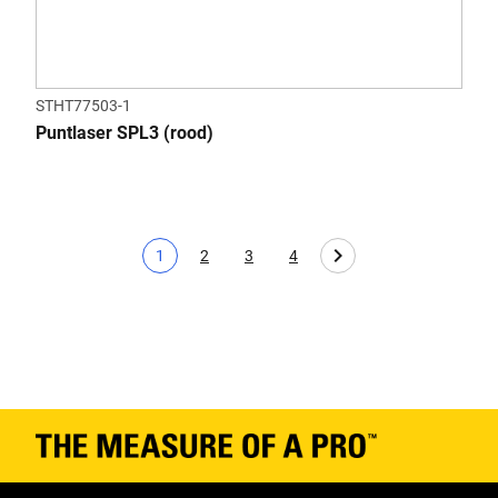
STHT77503-1
Puntlaser SPL3 (rood)
1
2
3
4
Huidige pagina
Page
Page
Page