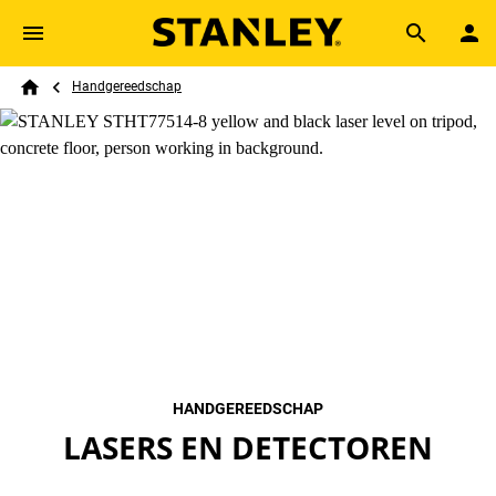
Skip to main content
Breadcrumb
Search
Handgereedschap
Home
HANDGEREEDSCHAP
LASERS EN DETECTOREN