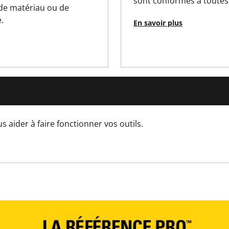
sont conformes à toutes 
No
 de matériau ou de
.
En savoir plus
AUCUN mécanisme de verrouill
1
Cardées
25
aider à faire fonctionner vos outils.
85
0.06
44