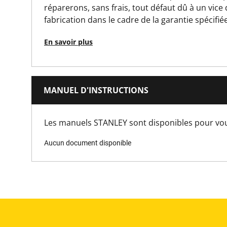
Is Tethered?
réparerons, sans frais, tout défaut dû à un vice
fabrication dans le cadre de la garantie spécifiée
Système de verrouillage
En savoir plus
Nombre de pièces
Emballage
MANUEL D'INSTRUCTIONS
Hauteur du produit [mm]
Les manuels STANLEY sont disponibles pour vous 
Aucun document disponible
Longueur du produit [mm]
Poids du produit [Kg]
Largeur du produit [mm]