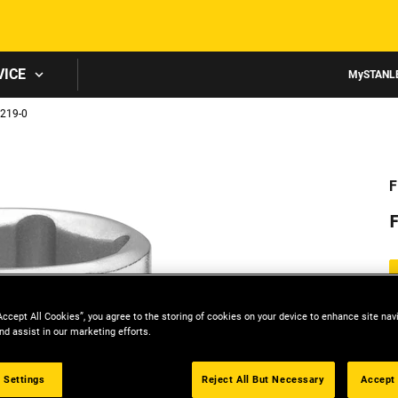
Skip to main content
VICE
MySTANL
219-0
F
Accept All Cookies”, you agree to the storing of cookies on your device to enhance site nav
nd assist in our marketing efforts.
 Settings
Reject All But Necessary
Accept 