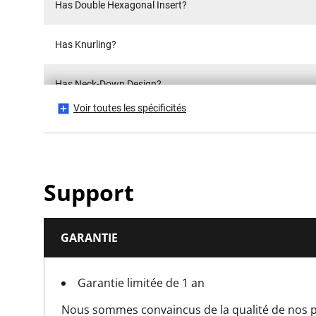
Has Double Hexagonal Insert?
Has Knurling?
Has Neck-Down Design?
Voir toutes les spécificités
Has Swivel Head?
Is Insulated 1000V?
Support
Is it a Set?
GARANTIE
Is Magnetic?
Garantie limitée de 1 an
Is Spark Proof?
Nous sommes convaincus de la qualité de nos p