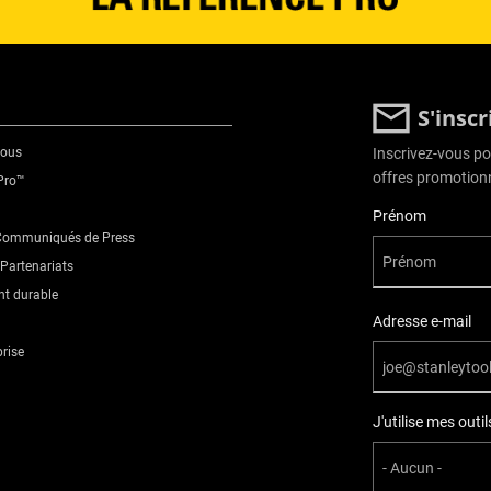
19
Court
S'insc
Conforms to all EU standards
nous
Inscrivez-vous pou
offres promotionn
Pro™
Chrome
User Details
Prénom
 Communiqués de Press
No
Partenariats
t durable
Standard
Adresse e-mail
prise
J'utilise mes out