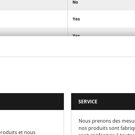
No
Yes
Yes
No
No
No
SERVICE
No
Nous prenons des mesur
No
nos produits sont fabriqu
roduits et nous