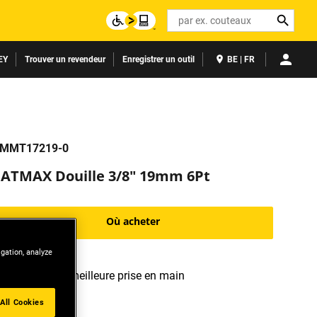
Search
EY
Trouver un revendeur
Enregistrer un outil
BE | FR
MMT17219-0
FATMAX Douille 3/8" 19mm 6Pt
Où acheter
igation, analyze
Moleté: une meilleure prise en main
All Cookies