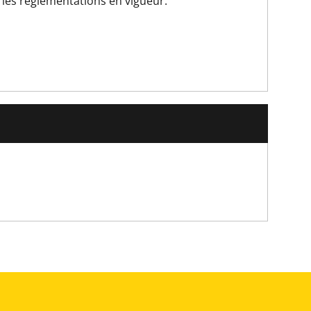
les réglementations en vigueur.
age