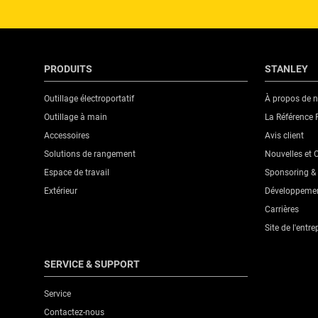
Taille du socket [mm]
Socket Type
PRODUITS
STANLEY
Standards / Norms
Outillage électroportatif
À propos de 
Outillage à main
La Référence 
Traitement de surface
Accessoires
Avis client
Solutions de rangement
Nouvelles et
Used with Percussion Screwdriver?
Espace de travail
Sponsoring & 
Extérieur
Développemen
Wall Type
Carrières
Site de l'entre
SERVICE & SUPPORT
Service
Contactez-nous