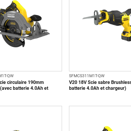
M1T-QW
SFMCS311M1T-QW
cie circulaire 190mm
V20 18V Scie sabre Brushles
(avec batterie 4.0Ah et
batterie 4.0Ah et chargeur)