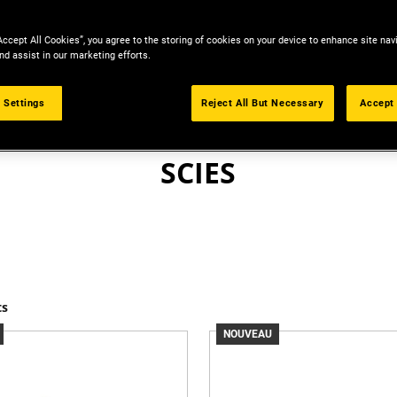
Accept All Cookies”, you agree to the storing of cookies on your device to enhance site nav
nd assist in our marketing efforts.
 Settings
Reject All But Necessary
Accept 
OUTILLAGE ÉLECTROPORTATIF
SCIES
ts
NOUVEAU