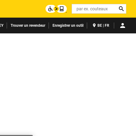
Search
EY
Trouver un revendeur
Enregistrer un outil
BE | FR