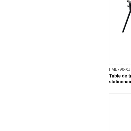
FME790-XJ
Table de t
stationnai