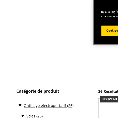
By clicking “
site usage, a
Cookies
Catégorie de produit
26 Résulta
NOUVEAU
Outillage électroportatif
(26)
Scies
(26)