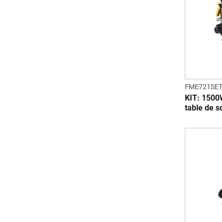
FME721SET
KIT: 1500
table de s