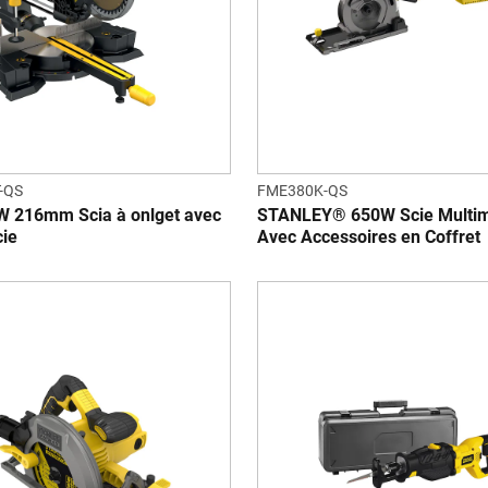
-QS
FME380K-QS
W 216mm Scia à onlget avec
STANLEY® 650W Scie Multim
cie
Avec Accessoires en Coffret