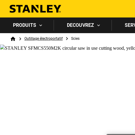
PRODUITS
DECOUVREZ
SER
Breadcrumb
Outillage électroportatif
Scies
Home