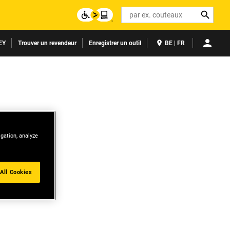
Search
EY
Trouver un revendeur
Enregistrer un outil
BE | FR
igation, analyze
All Cookies