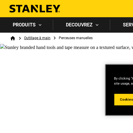
PRODUITS
DECOUVREZ
SER
Breadcrumb
Outillage à main
Perceuses manuelles
Home
By clicking “
site usage, a
Cookies