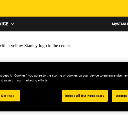
Skip to main content
VICE
MySTANL
Accept All Cookies”, you agree to the storing of cookies on your device to enhance site nav
nd assist in our marketing efforts.
 Settings
Reject All But Necessary
Accept 