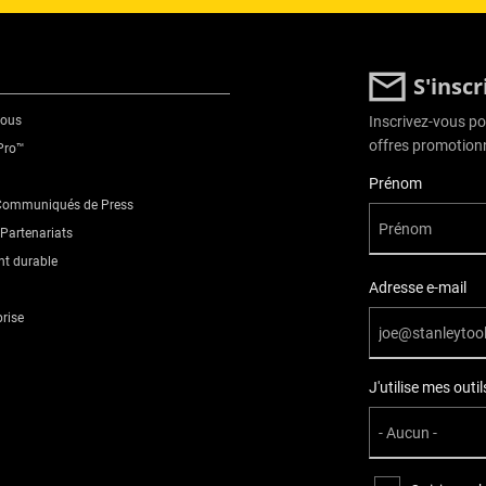
S'insc
nous
Inscrivez-vous pou
offres promotionn
Pro™
User Details
Prénom
 Communiqués de Press
Partenariats
t durable
Adresse e-mail
prise
J'utilise mes out