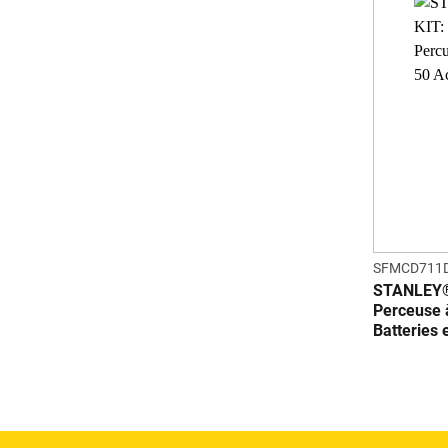
SFMCD711
STANLEY®
Perceuse 
Batteries 