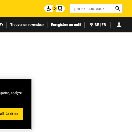
Search
EY
Trouver un revendeur
Enregistrer un outil
BE | FR
igation, analyze
All Cookies