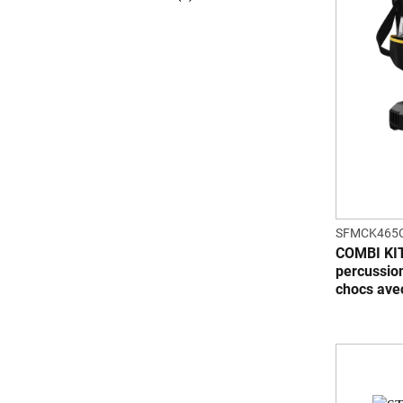
SFMCK465
COMBI KIT
percussio
chocs avec