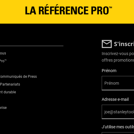
S'insc
nous
Inscrivez-vous pou
offres promotionn
Pro™
User Details
Prénom
 Communiqués de Press
Partenariats
t durable
Adresse e-mail
prise
J'utilise mes out