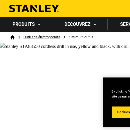
PRODUITS
DECOUVREZ
SER
Breadcrumb
Outillage électroportatif
Kits multi-outils
Home
By clicking “
site usage, a
Cookies