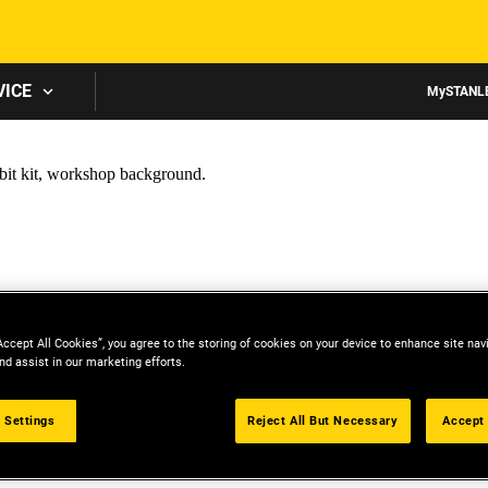
Skip to main content
VICE
MySTANL
Accept All Cookies”, you agree to the storing of cookies on your device to enhance site nav
nd assist in our marketing efforts.
 Settings
Reject All But Necessary
Accept 