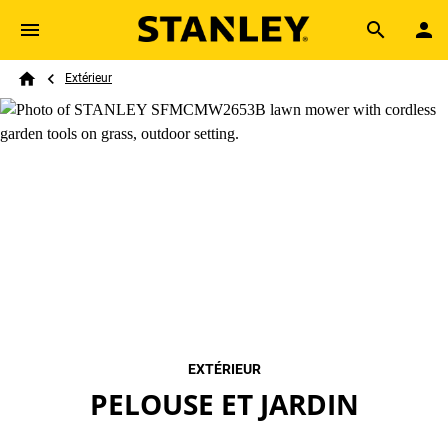
Skip to main content
Breadcrumb
Search
Extérieur
Home
EXTÉRIEUR
PELOUSE ET JARDIN