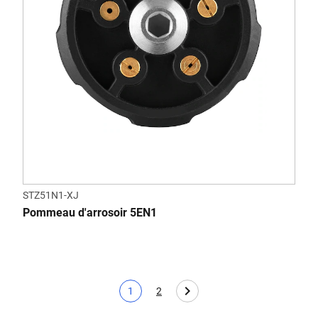
STZ51N1-XJ
Pommeau d'arrosoir 5EN1
1
2
Page actuelle
Page