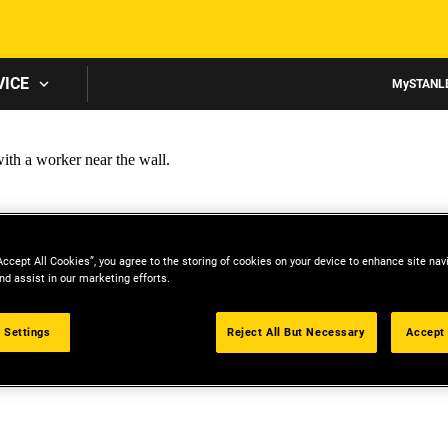
Skip to main content
VICE
MySTANL
Accept All Cookies”, you agree to the storing of cookies on your device to enhance site nav
nd assist in our marketing efforts.
 Settings
Reject All But Necessary
Accept 