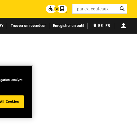
Search
EY
Trouver un revendeur
Enregistrer un outil
BE | FR
igation, analyze
All Cookies