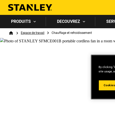
PRODUITS
DECOUVREZ
SER
Breadcrumb
Espace de travail
Chauffage et refroidissement
Home
By clicking “
site usage, a
Cookies