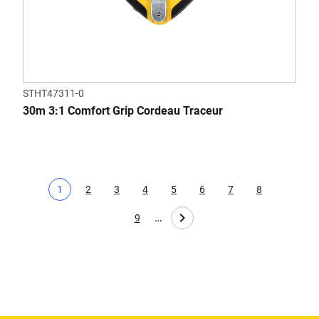
STHT47311-0
30m 3:1 Comfort Grip Cordeau Traceur
1
2
3
4
5
6
7
8
Page actuelle
Page
Page
Page
Page
Page
Page
Page
…
9
Page