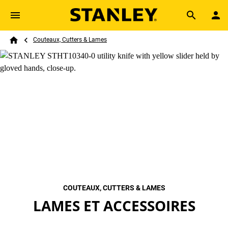
Skip to main content
Breadcrumb
Search
Couteaux, Cutters & Lames
Home
COUTEAUX, CUTTERS & LAMES
LAMES ET ACCESSOIRES