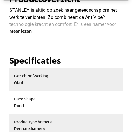
STANLEY is altijd op zoek naar gereedschap om het
werk te verlichten. Zo combineert de AntiVibe™
technologie kracht en comfort. Er is een hamer voor
Meer lezen
elke klus. Ontdek ons breed assortiment aan hamers,
bankhamers, klauwhamers, vuisthamers, bouwhamers
en meer specifieke hamers.
Specificaties
Gezichtsafwerking
Glad
Face Shape
Rond
Producttype hamers
Penbankhamers