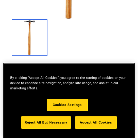
By clicking “Accept All Cookies”, you agree to the storing of cookies on your
device to enhance site navigation, analyze site usage, and assist in our
Kwaliteitshamer met steel van essenhout – houdt
marketing efforts.
hamer in perfect evenwicht voor optimale
prestaties
Cookies Settings
Reject All But Necessary
Accept All Cookies
Productoverzicht