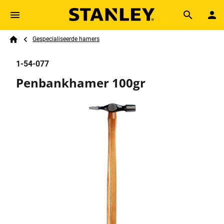
Skip to main content
Breadcrumb
Search
Gespecialiseerde hamers
Home
1-54-077
Penbankhamer 100gr