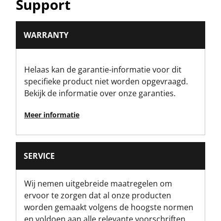
Support
No
Aantal stuks
WARRANTY
1
Helaas kan de garantie-informatie voor dit
Verpakking
specifieke product niet worden opgevraagd.
Etiket
Bekijk de informatie over onze garanties.
Producthoogte [mm]
Meer informatie
20
Productlengte [mm]
SERVICE
321
Wij nemen uitgebreide maatregelen om
Productgewicht Bruto [Kg]
ervoor te zorgen dat al onze producten
0
worden gemaakt volgens de hoogste normen
en voldoen aan alle relevante voorschriften.