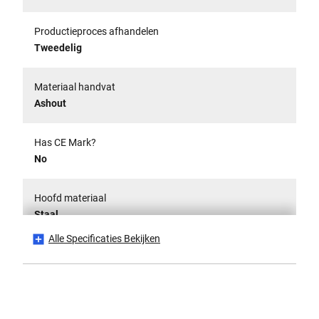
Productieproces afhandelen
Tweedelig
Materiaal handvat
Ashout
Has CE Mark?
No
Hoofd materiaal
Staal
Alle Specificaties Bekijken
Gewicht hoofd [g]
100
Is it a Set?