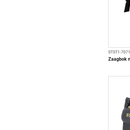
STST1-707
Zaagbok m