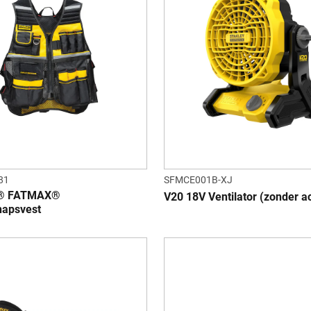
81
SFMCE001B-XJ
® FATMAX®
V20 18V Ventilator (zonder a
hapsvest