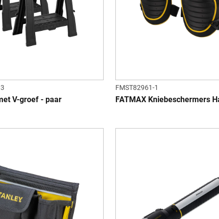
13
FMST82961-1
et V-groef - paar
FATMAX Kniebeschermers Ha