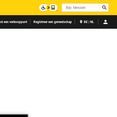
Search
nd een verkooppunt
Registreer een gereedschap
BE | NL