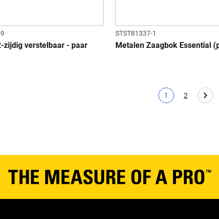
59
STST81337-1
zijdig verstelbaar - paar
Metalen Zaagbok Essential (
1
2
Huidige pagina
Page