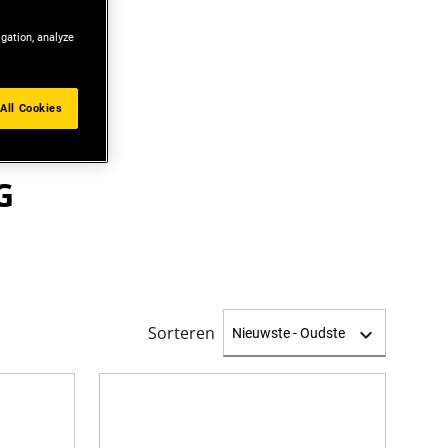
igation, analyze
All Cookies
G
Sorteren