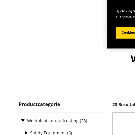
By clicking “
site usage, a
Cookies
Productcategorie
23 Resulta
Werkplaats en -uitrusting
(23)
Safety Equipment
(6)