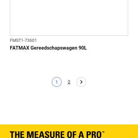
FMST1-73601
FATMAX Gereedschapswagen 90L
1
2
Huidige pagina
Page