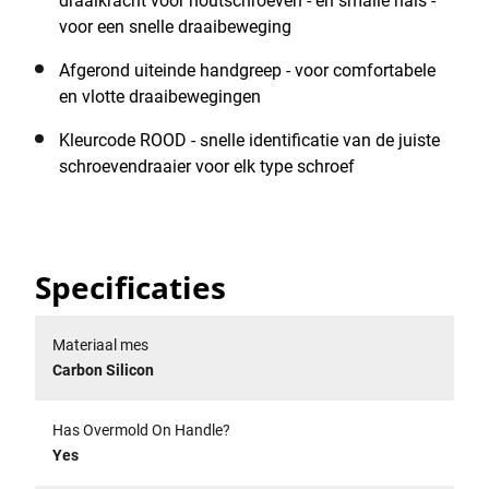
tegen corrosie en slijtage. De STANLEY® FATMAX®
draaikracht voor houtschroeven - en smalle hals -
Parallel 3 x 150 mm schroevendraaier is zorgvuldig
voor een snelle draaibeweging
ontworpen door STANLEY® in Frankrijk voor
Afgerond uiteinde handgreep - voor comfortabele
uitzonderlijke prestaties en betrouwbaarheid en is
en vlotte draaibewegingen
vervaardigd volgens de hoogste normen en
specificaties. Met een brede, soft-grip, handgreep
Kleurcode ROOD - snelle identificatie van de juiste
vervaardigd uit drie materialen en ergonomisch
schroevendraaier voor elk type schroef
ontworpen voor maximaal comfort, is het bijzonder
geschikt voor intensieve en repetitieve toepassingen.
Met zijn uitstekende grip, smalle afmetingen en gladde
afgerond uiteinde, biedt dit handvat een uitstekend
Specificaties
koppel, snelheid, controle en gebruiksgemak bij
moeilijke vast- of losschoeftoepassingen. Voor nog
meer gebruiksgemak en efficiëntie is elke
Materiaal mes
schroevendraaier in deze serie voorzien van een
Carbon Silicon
kleurcode en is de aandrijfspecificatie duidelijk op het
oppervlak aangegeven. Zo kunnen gebruikers snel het
Has Overmold On Handle?
meest geschikte gereedschap voor elke taak vinden.
Yes