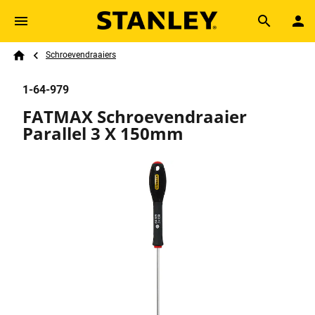
Skip to main content
Breadcrumb
Search
Schroevendraaiers
Home
1-64-979
FATMAX Schroevendraaier
Parallel 3 X 150mm