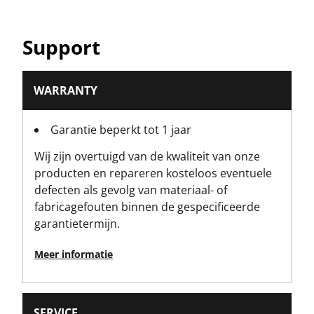
Productgewicht [g]
Support
25
Productgewicht Bruto [g]
WARRANTY
25
Garantie beperkt tot 1 jaar
Productbreedte [mm]
Wij zijn overtuigd van de kwaliteit van onze
21
producten en repareren kosteloos eventuele
defecten als gevolg van materiaal- of
Type schroevendraaierkop
fabricagefouten binnen de gespecificeerde
Sleuven
garantietermijn.
Standards / Norms
Meer informatie
ISO 2380-1, ISO 2380-2
SERVICE