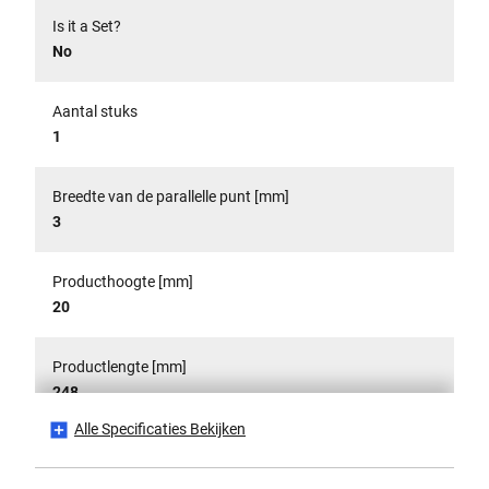
Is it a Set?
No
Aantal stuks
1
Breedte van de parallelle punt [mm]
3
Producthoogte [mm]
20
Productlengte [mm]
248
Alle Specificaties Bekijken
Productverpakkingsstijl
Omvang