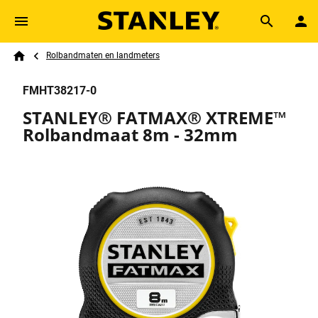
Skip to main content
Breadcrumb
Search
Rolbandmaten en landmeters
Home
FMHT38217-0
STANLEY® FATMAX® XTREME™
Rolbandmaat 8m - 32mm